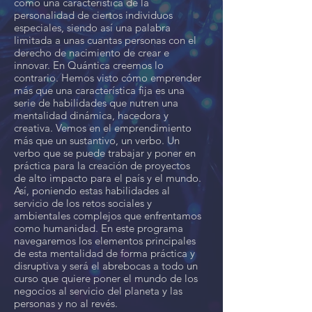
como una característica de la
personalidad de ciertos individuos
especiales, siendo así una palabra
limitada a unas cuantas personas con el
derecho de nacimiento de crear e
innovar. En Quántica creemos lo
contrario. Hemos visto cómo emprender
más que una característica fija es una
serie de habilidades que nutren una
mentalidad dinámica, hacedora y
creativa. Vemos en el emprendimiento
más que un sustantivo, un verbo. Un
verbo que se puede trabajar y poner en
práctica para la creación de proyectos
de alto impacto para el país y el mundo.
Así, poniendo estas habilidades al
servicio de los retos sociales y
ambientales complejos que enfrentamos
como humanidad. En este programa
navegaremos los elementos principales
de esta mentalidad de forma práctica y
disruptiva y será el abrebocas a todo un
curso que quiere poner el mundo de los
negocios al servicio del planeta y las
personas y no al revés.