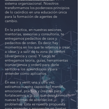
sistema organizacional. Nosotros
transformamos los poderosos principios
de lo caórdico en una educación única
para la formación de agentes de
cambio.
En la práctica, en nuestras sesiones,
mentorías, asesorías y consultoría, te
entregamos pedacitos de caos y
pedacitos de orden. Es decir, hay
momentos en los que te retamos a crear,
a idear, y a salir de tu zona de confort
(divergencia y caos). Y luego te
entregamos teoría, guías, herramientas
(convergencia y orden) para darle
sentido a los aprendizajes y para
entender cómo aplicarlos.
En ese ir y venir, una y otra vez,
estiramos nuestra capacidad mental,
emocional, práctica y creativa para
fortalecernos a la par que descubrimos
nuevas formas de abordar los
problemas. Esta es nuestra propuesta:
para aprender a emprender no bastan