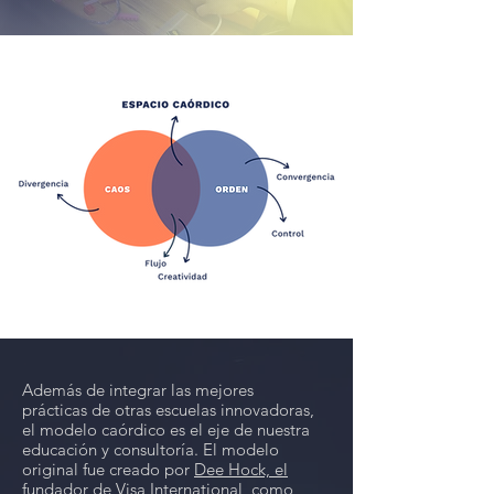
Además de integrar las mejores
prácticas de otras escuelas innovadoras,
el modelo caórdico es el eje de nuestra
educación y consultoría. El modelo
original fue creado por
Dee Hock, el
fundador de Visa International,
como