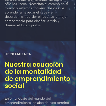
sólo los libros. Necesitas el camino en sí
mismo y estamos convencidos de que
aprender a navegar el caos y el
desorden, sin perder el foco, es la mejor
competencia para diseñar la vida y
diseñar el futuro juntos.
HERRAMIENTA
Nuestra ecuación
de la mentalidad
de emprendimiento
social
En el lenguaje del mundo del
emprendimiento, se aborda este término