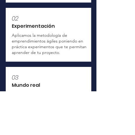
02
Experimentación
Aplicamos la metodología de
emprendimientos ágiles poniendo en
práctica experimentos que te permitan
aprender de tu proyecto.
03
Mundo real
El conocimiento cobra valor cuando se
usa como un recurso para impactar el
mundo. Por eso se adquiere allá afuera.
04