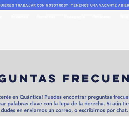
QUIERES TRABAJAR CON NOSOTROS? ¡TENEMOS UNA VACANTE ABIE
Recursos
Mentorías
Pedagogía
Noso
to
Recursos
Mentorías
Pedagogía
Nosotros
Blog
guntas frecue
nterés en Quántica!
Puedes encontrar preguntas frecuen
car palabras clave con la lupa de la derecha. Si aún ti
dudes en enviarnos un correo, o escribirnos por chat.