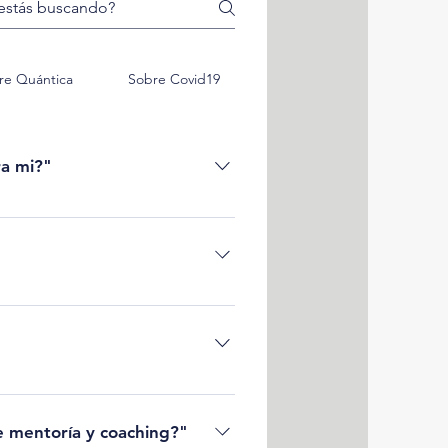
re Quántica
Sobre Covid19
ra mi?"
de formar una mentalidad de
 te apasione y se conecte con un
 del Laboratorio de Impacto te
l periodo septiembre—diciembre. En
 información en este enlace.
e mentoría y coaching?"