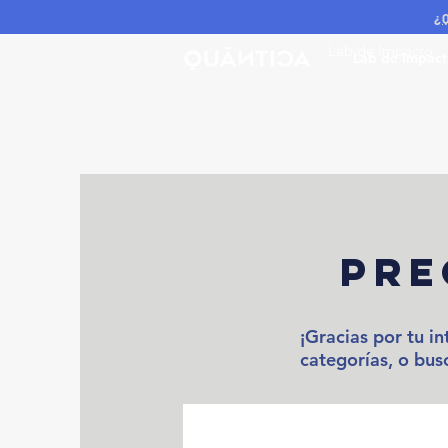
¿
Lab de Impacto
Lab de Impac
pre
¡Gracias por tu i
categorías, o bus