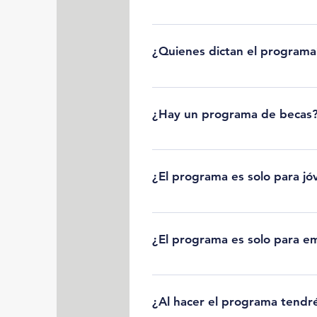
Únicamente las personas inscritas 
personas inscritas pueden recibir f
¿Quienes dictan el programa
Tenemos un equipo de facilitadore
Equipo de nuestro menú.
¿Hay un programa de becas
¡Si! Estamos felices de compartir 
Realizamos la primera versión de e
¿El programa es solo para j
lado, si conoces una organización q
¡Por supuesto que no! Así como ten
que el mayor porcentaje de persona
¿El programa es solo para em
e incluso 60s, y lo único que hemo
Además, ¡la vitalidad y voluntad d
¡Todos los proyectos son bienveni
impacto. Pero es importante enten
¿Al hacer el programa tendr
de iniciativas, empresas, organizac