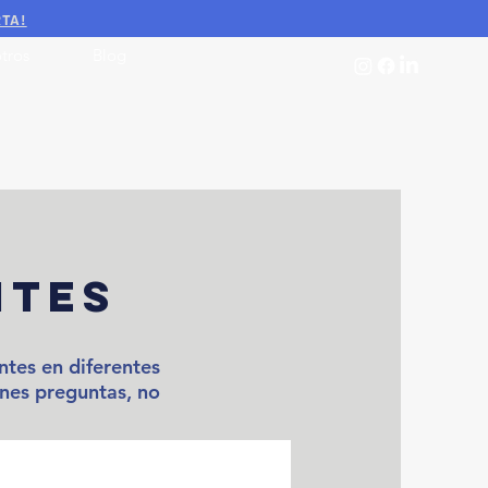
RTA!
tros
Blog
ntes
tes en diferentes
enes preguntas, no