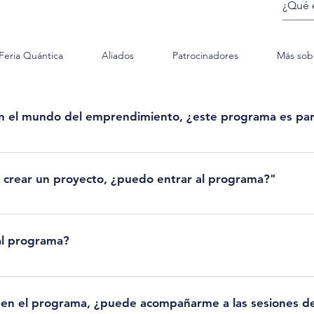
Feria Quántica
Aliados
Patrocinadores
Más sob
n el mundo del emprendimiento, ¿este programa es pa
dos de que el emprendedor se hace. Tienes toda la potencialidad 
rama eso es lo que haremos.
a crear un proyecto, ¿puedo entrar al programa?"
a trabajaremos diferentes métodos para que encuentres una idea que
ás, el equipo de facilitadores de Quántica y los demás estudiantes
al programa?
.
rolla dos veces al año, (1) en el perdiodo marzo—junio y (2) en e
n abiertas para unirte a la séptima cohorte del Lab*. Revisa toda la
ito en el programa, ¿puede acompañarme a las sesiones d
para obtener la información actualizada del programa.