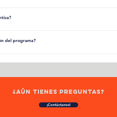
 este balance, eje del emprendimiento social, este es el programa pa
i! El objetivo del Lab. es apoyar tu proceso para alcanzar las prim
 tres meses. Sin embargo, en nuestra experiencia hemos aprendido q
ntica?
enor medida) construir los elementos centrales de la estrategia de
ye la participación en nuestra Feria Quántica.* Sin embargo, para te
ínimos de calidad para el evento (no te preocupes, estos mínimo se
ción del programa?
fecta para alcanzar o aumentar las ventas de tu proyecto de impacto
nuestras Preguntas Frecuentes. *Revisa la sección Sobre Covid-19 pa
s puedes descargar haciendo click en este enlace. Si tienes más pre
¿aún tienes preguntas?
¡Contáctanos!