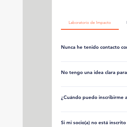
Laboratorio de Impacto
Nunca he tenido contacto co
¡Sí! En Quántica estamos convenci
emprendimiento y en nuestro prog
No tengo una idea clara par
¡Claro que sí! Durante el program
reto a trabajar por el mundo. Adem
¿Cuándo puedo inscribirme 
ayudarán a formularla y concretarla
El Laboratorio de Impacto se desar
este momento las inscripciones está
Si mi socio(a) no está inscr
*Revisa la sección Sobre Covid-19 