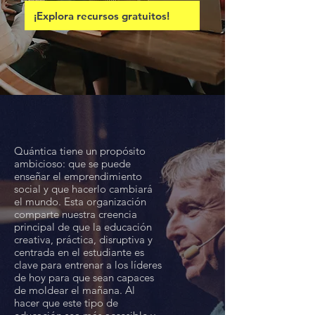
¡Explora recursos gratuitos!
Quántica tiene un propósito
ambicioso: que se puede
enseñar el emprendimiento
social y que hacerlo cambiará
el mundo. Esta organización
comparte nuestra creencia
principal de que la educación
creativa, práctica, disruptiva y
centrada en el estudiante es
clave para entrenar a los líderes
de hoy para que sean capaces
de moldear el mañana. Al
hacer que este tipo de