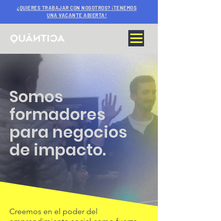
¿QUIERES TRABAJAR CON NOSOTROS? ¡TENEMOS
UNA VACANTE ABIERTA!
Somos
formadores
para negocios
de impacto.
Creemos en el poder del