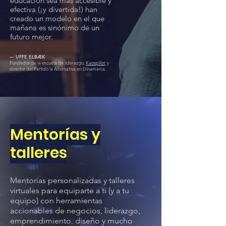
educación sea más accesible y
efectiva (¡y divertida!) han
creado un modelo en el que
mañana es sinónimo de un
futuro mejor.
— UFFE ELBÆK
Fundador de la escuela de liderazgo,
Kaospilot
, y
director del Partido la Alternativa en Dinamarca.
Mentorías y
talleres
Mentorías personalizadas y talleres
virtuales para equiparte a ti (y a tu
equipo) con herramientas
accionables de negocios, liderazgo,
emprendimiento, diseño y mucho