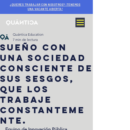
¿QUIERES TRABAJAR CON NOSOTROS? ¡TENEMOS
UNA VACANTE ABIERTA!
Quántica Education
7 min de lectura
Sueño con
una sociedad
consciente de
sus sesgos,
que los
trabaje
constanteme
nte.
Equipo de Innovación Pública, 